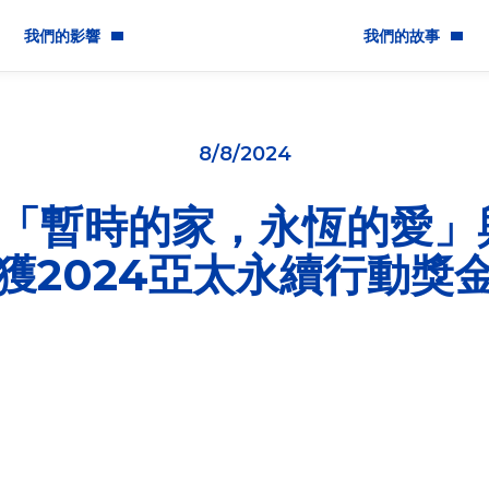
我們的影響
我們的故事
社區工作
關於我們
8/8/2024
平等與包容
最新消息
rs「暫時的家，永恆的愛
可持續發展
 獲2024亞太永續行動獎
道德及企業責任
成長，是P&G寶潔旗下品牌 Pampers始終不變的承諾。今憑
媽拍住上計劃，榮獲2024年第三屆「APSAA亞太永續行動獎
獎。
源研究基金會主辦，旨在表彰亞太地區組織對實踐聯合國永續發展目
als，SDGs）之卓越成果，2024年第三屆亞太永續行動獎吸引79