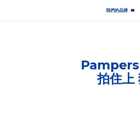
我們的品牌
品牌
創新
Pampe
產品安全
拍住上
讓每個寶寶都能健康快樂地
時的家，永恆的愛」寄養媽
SDG03健康與福祉類別金
亞太永續行動獎由台灣永續能
Development Go