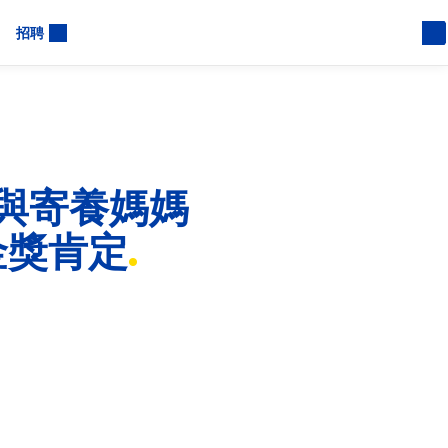
招聘
」與寄養媽媽
金獎肯定
藉於香港、台灣推行之「暫
」聯合國永續發展目標
標（Sustainable
家單位參獎，總參獎項目高達